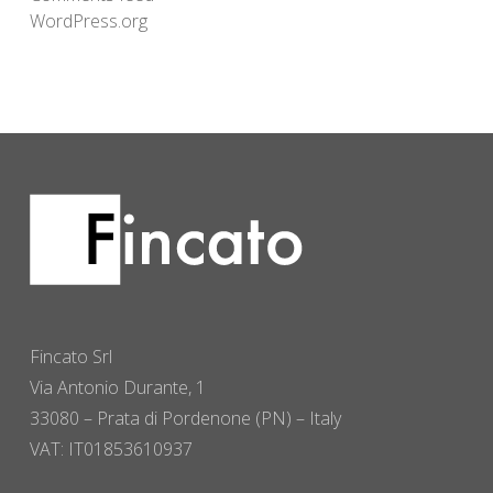
WordPress.org
Fincato Srl
Via Antonio Durante, 1
33080 – Prata di Pordenone (PN) – Italy
VAT: IT01853610937