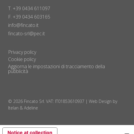
T. +39 0434 611097
F. +39 0434 603165
info@fincato.it
fincato-srl@pec.it
Privacy policy
Cookie policy
Aggiorna le impostazioni di tracciamento della
pubblicità
© 2026 Fincato Srl. VAT: IT01853610937 |
Web Design by
Itelan & Adeline
Notice at collection