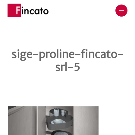
Skip
Menu
to
main
content
sige-proline-fincato-
srl-5