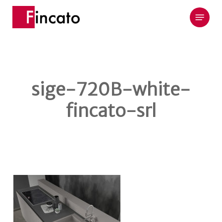
Skip
Menu
to
main
content
sige-720B-white-
fincato-srl