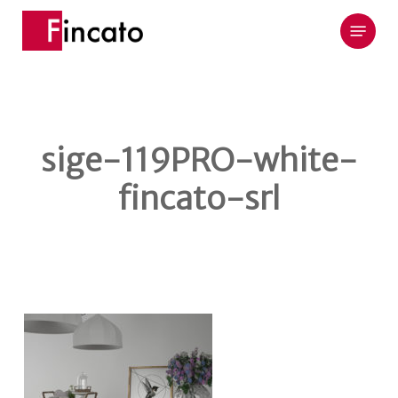
Skip
Menu
to
main
content
sige-119PRO-white-
fincato-srl